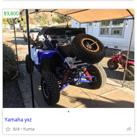
$9,800
•
Yamaha yxz
8/4
Yuma