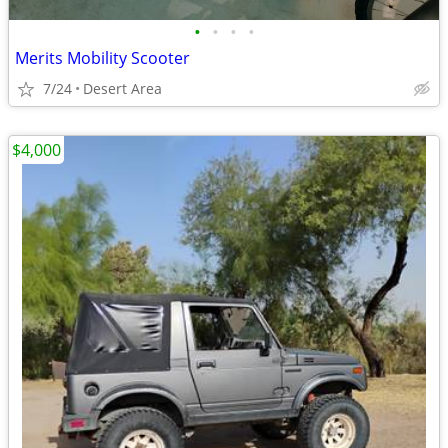
•
•
•
•
Merits Mobility Scooter
7/24
Desert Area
$4,000