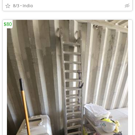
8/3
Indio
$80