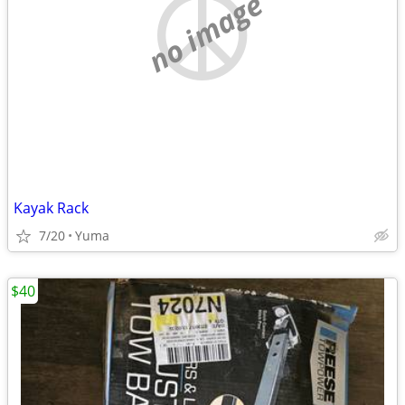
no image
Kayak Rack
7/20
Yuma
$40