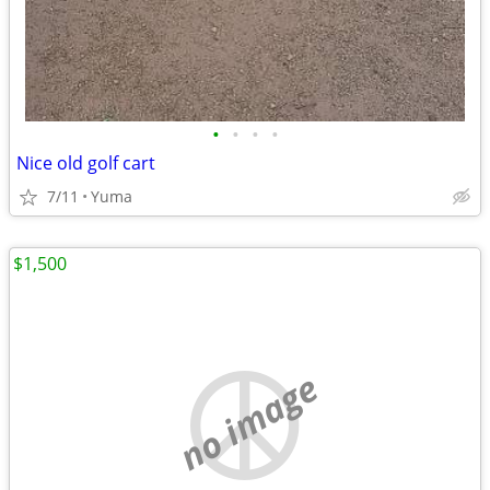
•
•
•
•
Nice old golf cart
7/11
Yuma
$1,500
no image