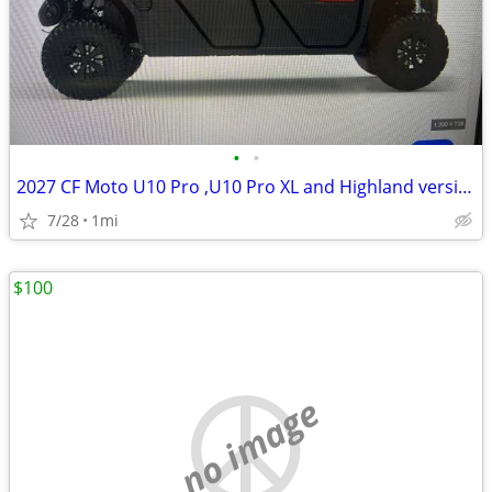
•
•
2027 CF Moto U10 Pro ,U10 Pro XL and Highland versions!
7/28
1mi
$100
no image