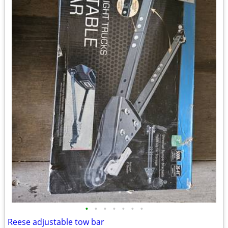
•
•
•
•
•
•
•
Reese adjustable tow bar