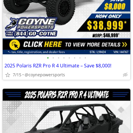
•
•
•
•
•
•
•
•
2025 Polaris RZR Pro R 4 Ultimate – Save $8,000!
7/15
@coynepowersports