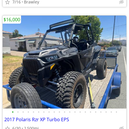
7/16
Brawley
$16,000
•
•
•
•
•
•
•
•
•
•
•
•
•
•
•
•
•
•
•
•
•
2017 Polaris Rzr XP Turbo EPS
6/30
2,500mi