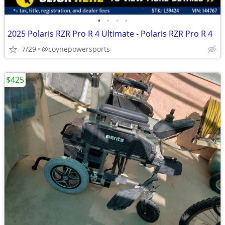
•
•
•
•
2025 Polaris RZR Pro R 4 Ultimate - Polaris RZR Pro R 4
7/29
@coynepowersports
$425