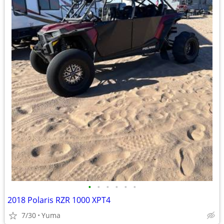
•
•
•
•
•
•
2018 Polaris RZR 1000 XPT4
7/30
Yuma