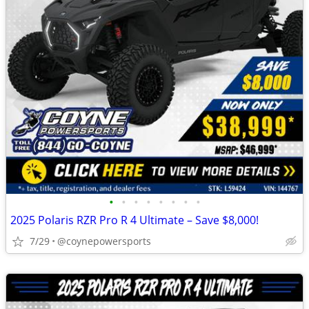
•
•
•
•
•
•
•
•
2025 Polaris RZR Pro R 4 Ultimate – Save $8,000!
7/29
@coynepowersports