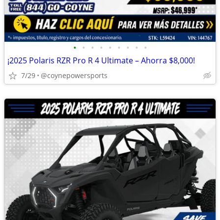
•
•
•
•
•
•
•
•
•
¡2025 Polaris RZR Pro R 4 Ultimate – Ahorra $8,000!
7/29
@coynepowersports