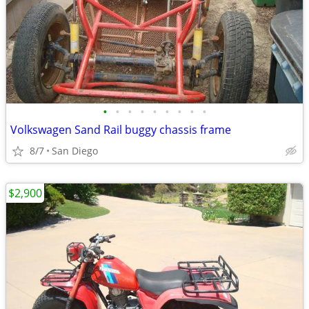
•
•
•
•
•
•
•
•
•
Volkswagen Sand Rail buggy chassis frame
8/7
San Diego
$2,900