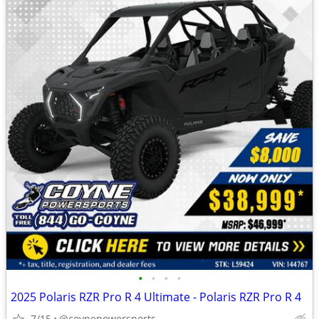
•
•
•
•
2025 Polaris RZR Pro R 4 Ultimate - Polaris RZR Pro R 4
7/15
@coynepowersports