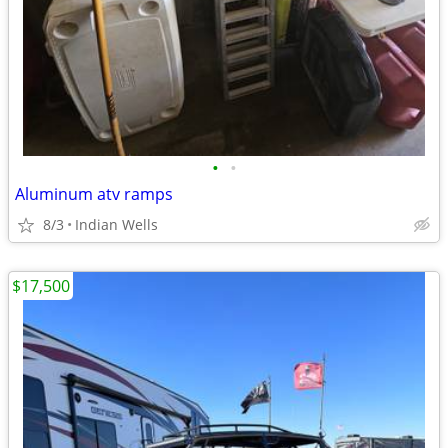
•
•
Aluminum atv ramps
8/3
Indian Wells
$17,500