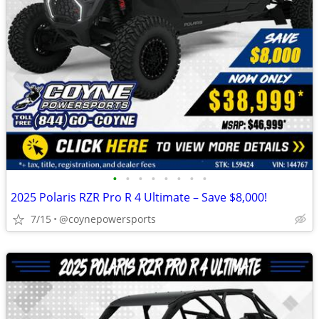
•
•
•
•
•
•
•
•
2025 Polaris RZR Pro R 4 Ultimate – Save $8,000!
7/15
@coynepowersports