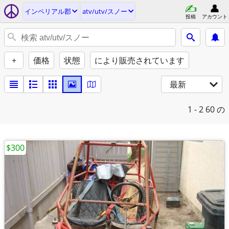
インペリアル郡
atv/utv/スノー
投稿
アカウント
+
価格
状態
により販売されています
最新
1 - 2
60 の
$300