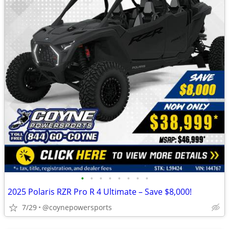
•
•
•
•
•
•
•
•
2025 Polaris RZR Pro R 4 Ultimate – Save $8,000!
7/29
@coynepowersports