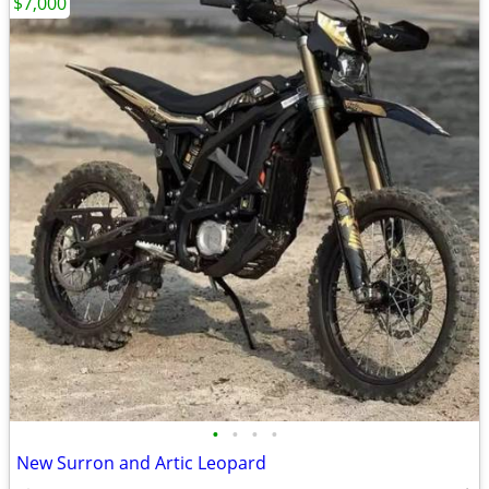
$7,000
•
•
•
•
New Surron and Artic Leopard