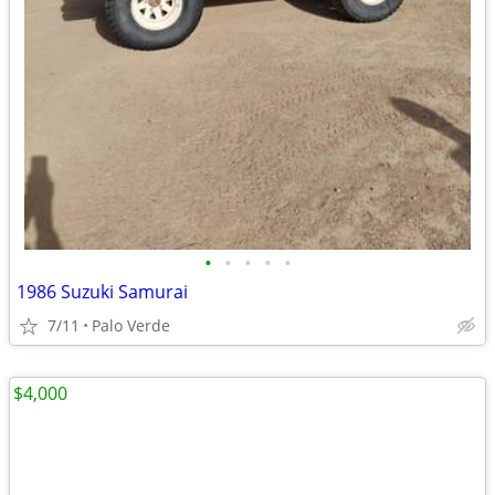
•
•
•
•
•
1986 Suzuki Samurai
7/11
Palo Verde
$4,000