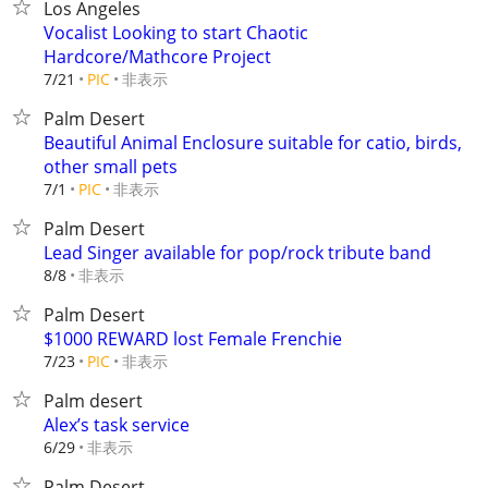
Los Angeles
Vocalist Looking to start Chaotic
Hardcore/Mathcore Project
非表示
7/21
PIC
Palm Desert
Beautiful Animal Enclosure suitable for catio, birds,
other small pets
非表示
7/1
PIC
Palm Desert
Lead Singer available for pop/rock tribute band
非表示
8/8
Palm Desert
$1000 REWARD lost Female Frenchie
非表示
7/23
PIC
Palm desert
Alex’s task service
非表示
6/29
Palm Desert