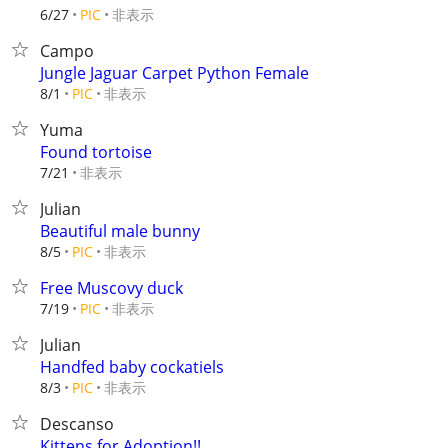
非表示
6/27
PIC
Campo
Jungle Jaguar Carpet Python Female
非表示
8/1
PIC
Yuma
Found tortoise
非表示
7/21
Julian
Beautiful male bunny
非表示
8/5
PIC
Free Muscovy duck
非表示
7/19
PIC
Julian
Handfed baby cockatiels
非表示
8/3
PIC
Descanso
Kittens for Adoption!!