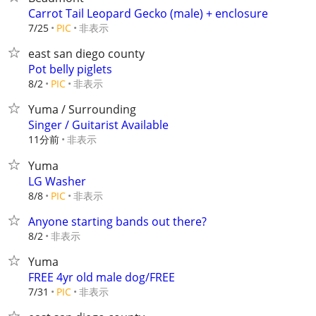
Carrot Tail Leopard Gecko (male) + enclosure
非表示
7/25
PIC
east san diego county
Pot belly piglets
非表示
8/2
PIC
Yuma / Surrounding
Singer / Guitarist Available
11分前
非表示
Yuma
LG Washer
非表示
8/8
PIC
Anyone starting bands out there?
非表示
8/2
Yuma
FREE 4yr old male dog/FREE
非表示
7/31
PIC