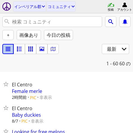
インペリアル郡
コミュニティ
投稿
アカウント
+
画像あり
今日の投稿
最新
1 - 60
60 の
El Centro
Female merle
2時間前
非表示
PIC
El Centro
Baby duckies
非表示
8/7
PIC
Looking for free melons