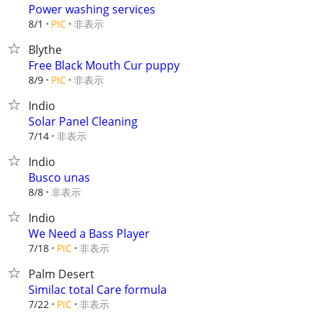
Power washing services
非表示
8/1
PIC
Blythe
Free Black Mouth Cur puppy
非表示
8/9
PIC
Indio
Solar Panel Cleaning
非表示
7/14
Indio
Busco unas
非表示
8/8
Indio
We Need a Bass Player
非表示
7/18
PIC
Palm Desert
Similac total Care formula
非表示
7/22
PIC