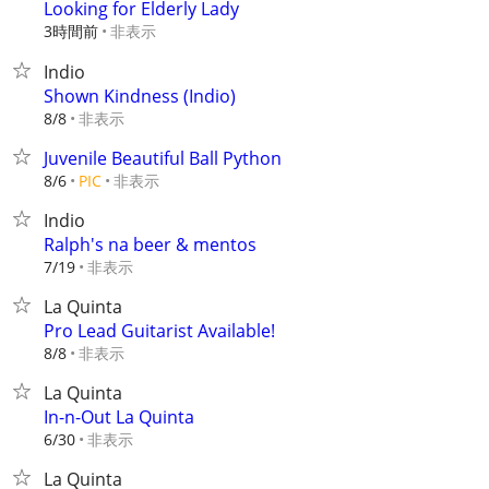
Looking for Elderly Lady
3時間前
非表示
Indio
Shown Kindness (Indio)
非表示
8/8
Juvenile Beautiful Ball Python
非表示
8/6
PIC
Indio
Ralph's na beer & mentos
非表示
7/19
La Quinta
Pro Lead Guitarist Available!
非表示
8/8
La Quinta
In-n-Out La Quinta
非表示
6/30
La Quinta