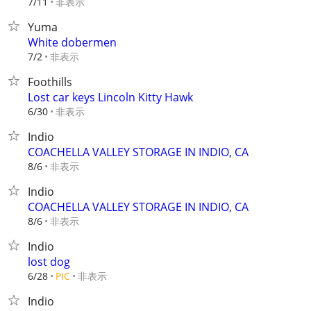
非表示
7/11
Yuma
White dobermen
非表示
7/2
Foothills
Lost car keys Lincoln Kitty Hawk
非表示
6/30
Indio
COACHELLA VALLEY STORAGE IN INDIO, CA
非表示
8/6
Indio
COACHELLA VALLEY STORAGE IN INDIO, CA
非表示
8/6
Indio
lost dog
非表示
6/28
PIC
Indio