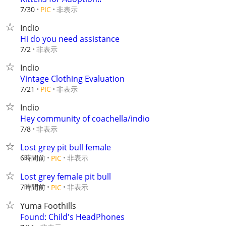
非表示
7/30
PIC
Indio
Hi do you need assistance
非表示
7/2
Indio
Vintage Clothing Evaluation
非表示
7/21
PIC
Indio
Hey community of coachella/indio
非表示
7/8
Lost grey pit bull female
6時間前
非表示
PIC
Lost grey female pit bull
7時間前
非表示
PIC
Yuma Foothills
Found: Child's HeadPhones